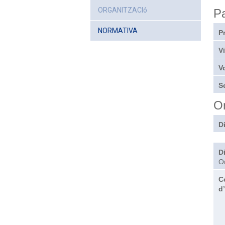
ORGANITZACIó
Pa
NORMATIVA
P
V
V
Se
O
D
Di
Or
C
d’