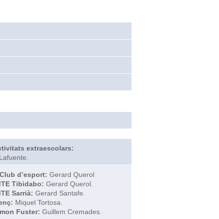
tivitats extraescolars:
 Lafuente.
 Club d’esport:
Gerard Querol
TE Tibidabo:
Gerard Querol.
TE Sarrià:
Gerard Santafe.
enç:
Miquel Tortosa.
mon Fuster:
Guillem Cremades.