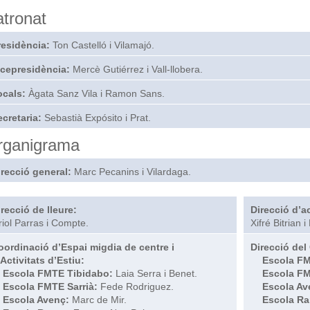
tronat
residència:
Ton Castelló i Vilamajó.
icepresidència:
Mercè Gutiérrez i Vall-llobera.
ocals:
Àgata Sanz Vila i Ramon Sans.
cretaria:
Sebastià Expósito i Prat.
rganigrama
irecció general:
Marc Pecanins i Vilardaga.
recció de lleure:
Direcció d’ac
iol Parras i Compte.
Xifré Bitrian i
oordinació d’Espai migdia de centre i
Direcció del
Activitats d’Estiu:
Escola FM
Escola FMTE Tibidabo:
Laia Serra i Benet.
Escola FM
Escola FMTE Sarrià:
Fede Rodriguez.
Escola Av
Escola Avenç:
Marc de Mir.
Escola Ra