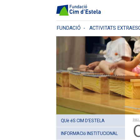
FUNDACIÓ
ACTIVITATS EXTRAES
Inici
QUè éS CIM D'ESTELA
INFORMACIó INSTITUCIONAL